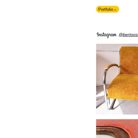
Portfolio
@bertoost